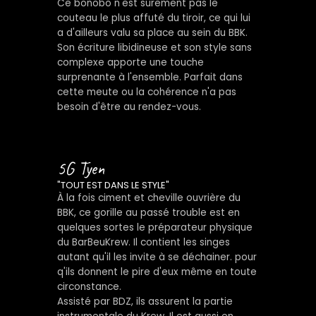
Ce bonobo n'est surement pas le
couteau le plus affuté du tiroir, ce qui lui
a d'ailleurs valu sa place au sein du BBK.
Son écriture libidineuse et son style sans
complexe apporte une touche
surprenante à l'ensemble. Parfait dans
cette meute ou la cohérence n'a pas
besoin d'être au rendez-vous.
5G Tyen
"TOUT EST DANS LE STYLE"
À la fois ciment et cheville ouvrière du
BBK, ce gorille au passé trouble est en
quelques sortes le préparateur physique
du BarBeuKrew. Il contient les singes
autant qu'il les invite à se déchainer. pour
q'ils donnent le pire d'eux même en toute
circonstance.
Assisté par BDZ, ils assurent la partie