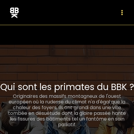
Aller
au
contenu
Main
Men
Qui sont les primates du BBK ?
Originaires des massifs montagneux de l'ouest
européen où la rudesse du climat n'a d'égal que la
chaleur des foyers, ils ont grandi dans une ville
tombée en désuétude dont la gloire passée hante
les fissures des bâtiments tel un fantôme en soin
palliatif.